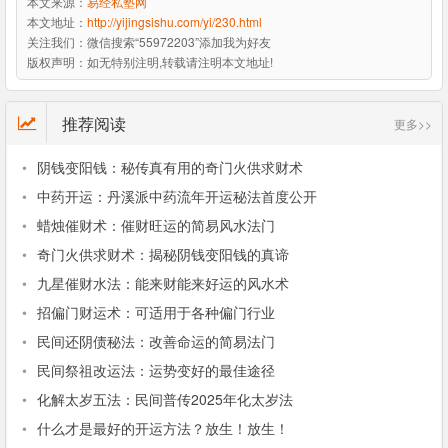
本文来源：
易经私塾网
本文地址：
http://yijingsishu.com/yi/230.html
关注我们：
微信搜索“55972203”添加我为好友
版权声明：
如无特别注明,转载请注明本文地址!
推荐阅读
更多>>
•
阴钱变阳钱：秘传真有用的奇门火供求财术
•
中药开运：丹溪派中药流年开运秘法首度公开
•
蜡烛催财术：催财旺运的简易风水法门
•
奇门火供求财术：揭秘阴钱变阳钱的真谛
•
九星催财水法：能来财能来好运的风水术
•
招偏门财运术：可适用于各种偏门行业
•
民间还阴债秘法：改善命运的简易法门
•
民间祭祖改运法：运势变好的最佳途径
•
化解太岁五法：民间普传2025年化太岁法
•
什么才是最好的开运方法？放生！放生！