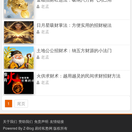
老孟
日月星吸财掌法：方便实用的招财秘法
老孟
土地公公招财术：纳五方财源的小法门
老孟
火供求财术：越用越灵的民间求财招财方法
老孟
1
尾页
关于我们
赞助我们
免责声明
友情链接
Powered By Z-Blog
易经私塾网
版权所有