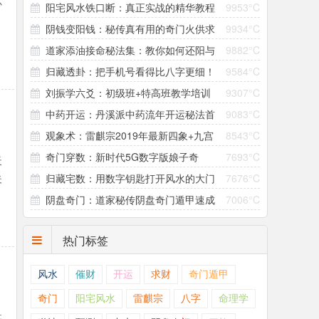
心
阳宅风水铁口断：真正实战的精华教程
9953°C
阴钱变阳钱：秘传真有用的奇门火供求
9934°C
道家添油接命秘法集：教你如何还阳与
9882°C
财术
归藏透卦：把手机号看得比八字更细！
9584°C
补亏
刘振学六爻：初级班+特高班教学培训
9307°C
中药开运：丹溪派中药流年开运秘法首
9083°C
视频
观象术：雷麒宗2019年最新四象+九宫
8543°C
度公开
奇门穿数：新时代5G数字版娘子奇
7693°C
观象课
天
夫
归藏宅数：用数字钥匙打开风水的大门
7676°C
门！
阴盘奇门：道家秘传阴盘奇门遁甲速成
7006°C
讲义
热门标签
风水
催财
开运
求财
奇门遁甲
奇门
阳宅风水
雷麒宗
八字
命理学
甚