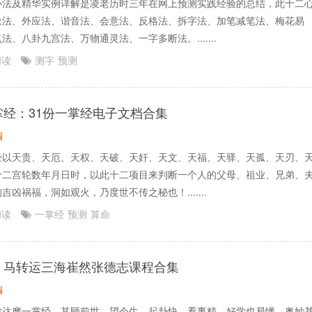
心法及精华实例详解是凌老历时三年在网上预测实践经验的总结，此十二
象法、外应法、谐音法、会意法、反格法、拆字法、加笔减笔法、梅花易
法、八卦九宫法、万物通灵法、一字多断法。.......
阅读
测字
预测
掌经：31份一掌经电子文档合集
编
经以天贵、天厄、天权、天破、天奸、天文、天福、天驿、天孤、天刃、
十二宫轮数年月日时，以此十二项目来判断一个人的父母、祖业、兄弟、
吉凶祸福，洞如观火，乃度世不传之秘也！.......
阅读
一掌经
预测
算命
：马转运三海崔然张德志课程合集
编
称达摩一掌经，其顾前世、望今生，起卦快、看事精，好学也易懂，奥妙