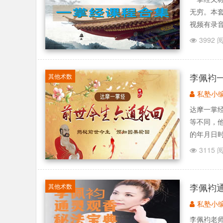
无穷。本
视频有录音
3992 
李佩袀
其他术数
私塾小
达摩一掌
等不同，
的年月日时
3115 
李佩袀
其他术数
私塾小
李佩袀老