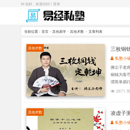
Hi 你好，欢迎访问！
登录
当前位置：
首页
- 其他易学
-
其他术数
- 文章列表
三枚铜
其他术数
私塾小
拂尘子老
铜钱为客
谓简单易行
2671 
凌虚子
其他术数
私塾小