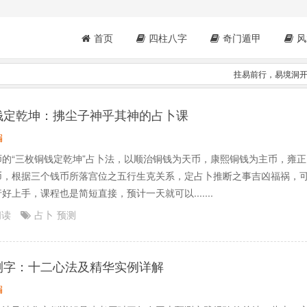
首页
四柱八字
奇门遁甲
风
拄易前行，易境洞
钱定乾坤：拂尘子神乎其神的占卜课
编
师的“三枚铜钱定乾坤”占卜法，以顺治铜钱为天币，康熙铜钱为主币，雍正
币，根据三个钱币所落宫位之五行生克关系，定占卜推断之事吉凶福祸，
好上手，课程也是简短直接，预计一天就可以.......
阅读
占卜
预测
测字：十二心法及精华实例详解
编