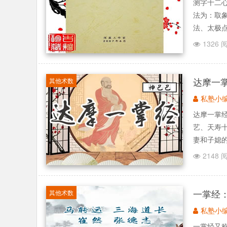
测字十二
法为：取
法、太极点
1326 
达摩一
其他术数
私塾小
达摩一掌
艺、天寿
妻和子媳的
2148 
一掌经
其他术数
私塾小
一掌经又