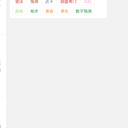
道法
预测
占卜
阴盘奇门
四柱
有
面相
相术
算命
养生
数字预测
数
历
的