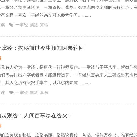
套一掌经合集由马转运、三海道长、崔然、张德志四位老师的课程组成，
有文档，喜欢一掌经的易友可以参考学习。.......
阅读
一掌经
预测
算命
一掌经：揭秘前世今生预知因果轮回
编
经又有人称为一掌经，是唐代一行禅师所作。一掌经与子平八字、紫微斗
他们需要排出八字或者盘才能进行运算。一掌经只需要来人正确说出其阴
，其人之所有状况手掌中可以几秒内知道。.......
阅读
一掌经
预测
算命
通灵观香：人间百事尽在香火中
编
师的通灵观香秘法，通俗易懂。俗话说真传一句话、假传万卷书，唯有经