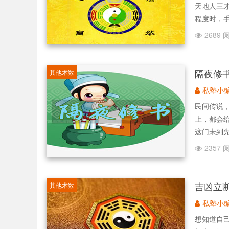
天地人三
程度时，手
2689 
隔夜修
其他术数
私塾小
民间传说
上，都会
这门未到先知
2357 
吉凶立
其他术数
私塾小
想知道自