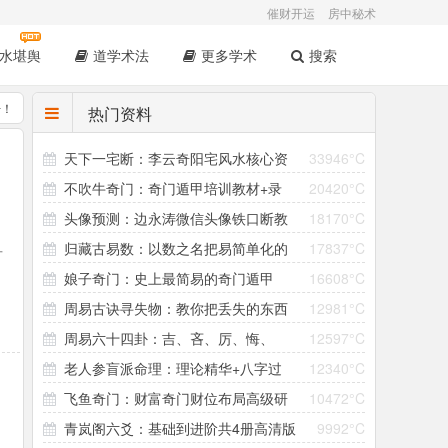
催财开运
房中秘术
水堪舆
道学术法
更多学术
搜索
开！
热门资料
天下一宅断：李云奇阳宅风水核心资
33946°C
不吹牛奇门：奇门遁甲培训教材+录
20420°C
料
头像预测：边永涛微信头像铁口断教
18170°C
音+案例
归藏古易数：以数之名把易简单化的
17837°C
学资料
可
娘子奇门：史上最简易的奇门遁甲
16608°C
速成易术
周易古诀寻失物：教你把丢失的东西
12981°C
术！
周易六十四卦：吉、吝、厉、悔、
12597°C
找回来！
老人参盲派命理：理论精华+八字过
12340°C
咎、凶释义
飞鱼奇门：财富奇门财位布局高级研
10472°C
三关
青岚阁六爻：基础到进阶共4册高清版
9992°C
修班讲义