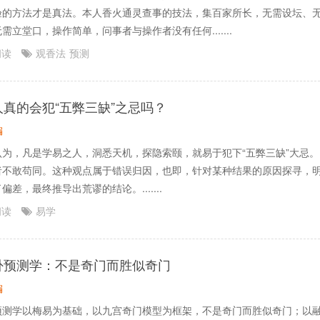
验的方法才是真法。本人香火通灵查事的技法，集百家所长，无需设坛、
需立堂口，操作简单，问事者与操作者没有任何.......
阅读
观香法
预测
真的会犯“五弊三缺”之忌吗？
编
认为，凡是学易之人，洞悉天机，探隐索颐，就易于犯下“五弊三缺”大忌。
者不敢苟同。这种观点属于错误归因，也即，针对某种结果的原因探寻，
偏差，最终推导出荒谬的结论。.......
阅读
易学
卦预测学：不是奇门而胜似奇门
编
预测学以梅易为基础，以九宫奇门模型为框架，不是奇门而胜似奇门；以