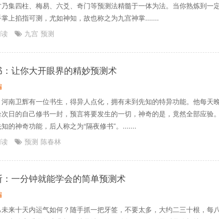
才乃集四柱、梅易、六爻、奇门等预测法精髓于一体为法。当你熟炼到一
掌上掐指可测，尤如神知，故也称之为九宫神掌.......
阅读
九宫
预测
书：让你大开眼界的精妙预测术
编
，河南卫辉有一位书生，得异人点化，拥有未到先知的特异功能。他每天
给次日的自己修书一封，预言将要发生的一切，神奇的是，竟然全部应验
的神奇功能，后人称之为“隔夜修书”。.......
阅读
预测
陈春林
断：一分钟就能学会的简单预测术
编
己未来十天内运气如何？随手抓一把牙签，不要太多，大约二三十根，每