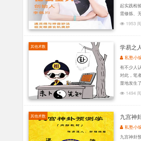
起实践检
需修炼、无
1953 
学易之人
其他术数
私塾小
有不少人
对此，笔
显地发生了
1494 
九宫神
其他术数
私塾小
九宫神卦