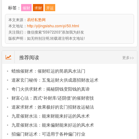
标签：
催财
求财
开运
本文来源：
易经私塾网
本文地址：
http://yijingsishu.com/yi/50.html
关注我们：
微信搜索“55972203”添加我为好友
版权声明：
如无特别注明,转载请注明本文地址!
推荐阅读
更多>>
•
蜡烛催财术：催财旺运的简易风水法门
•
道家玄门秘传：五鬼运财火供成愿招财改运术
•
奇门火供求财术：揭秘阴钱变阳钱的真谛
•
财富心法：西式“补财库/还阴债”的催财密技
•
道家求财术：效果极好的玄门招财改运秘法
•
九星催财水法：能来财能来好运的风水术
•
九星催财水法：能来偏财能来好运的风水术
•
招偏门财运术：可适用于各种偏门行业