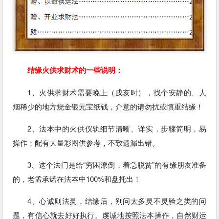
结缘火供求财术的一些说明：
1、火供求财术需要晚上（戌亥时），找个安静的、人
烟稀少的地方烧金银元宝纸钱，介意的请勿扰或慎重结缘！
2、法本中的火供仪轨细节清晰、详实，步骤简明，易
操作；配有大量彩图供参考，不致遗漏出错。
3、这个法门是给“穷困潦倒，着急脱贫”的有缘朋友准备
的，老孟承诺在法本中100%和盘托出！
4、心诚则法灵，结缘后，别问太多灵不灵验之类的问
题，有信心就去好好执行。虔诚地按照法本操作，自然财运