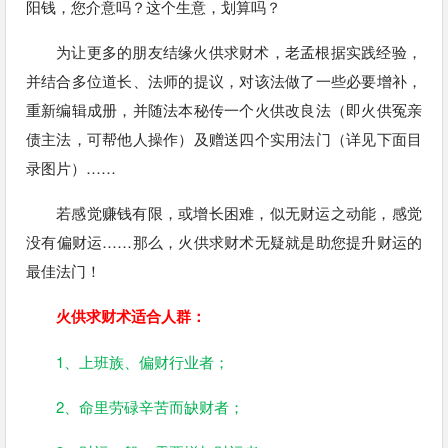
阳钱，您介意吗？这个生意，划算吗？
为让更多的朋友结缘火供求财术，老孟根据实践经验，
并结合多位道长、法师的提议，对该法做了一些必要增补，
重新编辑成册，并随法本秘传一个火供改良法（即火供冤亲
债主法，可帮他人操作）及赠送四个实用法门（详见下面目
录图片）……
若感觉赚钱有限，或增长困难，似无财运之动能，感觉
没有偏财运……那么，火供求财术无疑就是助您提升财运的
最佳法门！
火供求财术适合人群：
1、上班族、偏财行业者；
2、命里劳碌辛苦而缺财者；