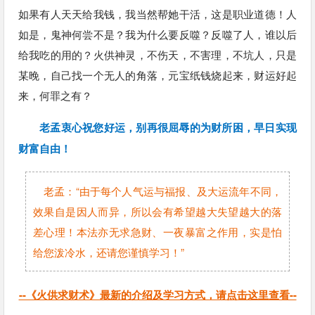
如果有人天天给我钱，我当然帮她干活，这是职业道德！人
如是，鬼神何尝不是？我为什么要反噬？反噬了人，谁以后
给我吃的用的？火供神灵，不伤天，不害理，不坑人，只是
某晚，自己找一个无人的角落，元宝纸钱烧起来，财运好起
来，何罪之有？
老孟衷心祝您好运，别再很屈辱的为财所困，早日实现
财富自由！
老孟：“由于每个人气运与福报、及大运流年不同，
效果自是因人而异，所以会有希望越大失望越大的落
差心理！本法亦无求急财、一夜暴富之作用，实是怕
给您泼冷水，还请您谨慎学习！”
--《火供求财术》最新的介绍及学习方式，请点击这里查看--