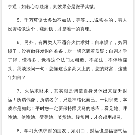
亨通；如若心存疑虑，则效果必是微乎其微。
5、千万莫谈太多如不如法，等等……说实在的，穷人
没资格谈这个，赚到钱，才是唯一的真理。
6、另外，有两类人不适合火供求财：自卑惯了，穷困
惯了，没有做好发财的准备，对一切充满着质疑；自诩才学
了得，懂得多，觉得这个法门太粗糙、不如法，不停地摇
头。我淡淡问一句：您懂这么多高大上的，您的财富，这些
年如何？
7、火供求财术，其实就是调遣自身灵体出来提升财
运！所谓偶像，所谓名字，只是神格化而已。一切宗教，本
质亦是如此！平时您一定要保持跟兵马的感应，看见她、呼
唤她、使唤她、赞美她、奖赏她。经常用，才会越用越灵。
8、学习火供求财的朋友，须明白，财运也是福德气运