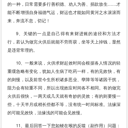
的一种，日常需要多行善积德、劝人为善、捐款放生……才
能不断增强自身福德气运，财运也才能如同黄河之水滚滚而
来，奔流不息，切记！
9、关键的一点是自己得有来财进账的途径和方法才
行，若认为做完火供后就能不劳而获，坐等天上掉钱，显然
是违背常理的。
10、一般来说，火供求财起效时间会根据各人情况的轻
重缓急略有变化，犹如人生病了吃药一样，有的见效快，有
的则慢，以及前世今生所积诸多恶业、孽障等等诸因干扰，
阻力会有轻重不同，所以出现效应时间各不相同。有的做完
火供后很快，一两天或几天就有奇妙的灵效；有的则要慢一
些，十天半月或稍长些都不等，没有统一时间标准。法缘深
的可能见效快，法缘浅的可能会见效慢。
11、最后回答一下您如鲠在喉的反噬（副作用）问题：