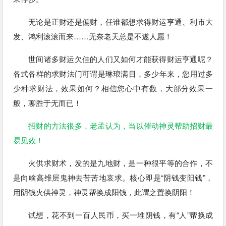
无论是正财还是偏财，任谁都想求得财运亨通、利市大
发、鸿利滚滚而来……无奈老天总是不遂人愿！
世间诸多财运欠佳的人们又如何才能获得财运亨通呢？
各式各样的求财法门可谓是琳琅满目，多少年来，您用过多
少种求财法，效果如何？相信您心中有数，大部分效果一
般，聊胜于无而已！
招财的方法很多，老孟认为，当以催动神灵帮助招财最
易见效！
火供求财术，发的是九地财，是一种很平等的合作，不
是向啥高维层鬼神去苦苦地哀求。核心即是“阴钱变阳钱”，
用阴钱火供神灵，神灵帮换成阳钱，此谓之置换阴阳！
试想，花不到一百人民币，买一堆阴钱，有“人”帮换成