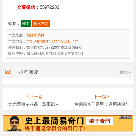
交流微信：
55972203
标签：
催丁
风水布局
本文来源：
易经私塾网
本文地址：
http://yijingsishu.com/yi/213.html
关注我们：
微信搜索“55972203”添加我为好友
版权声明：
如无特别注明,转载请注明本文地址!
推荐阅读
更多>>
上一篇
下一篇
尤尤面相专业课：慧眼识人一生少走弯路
黄启霖奇门遁甲：运用诀窍与时